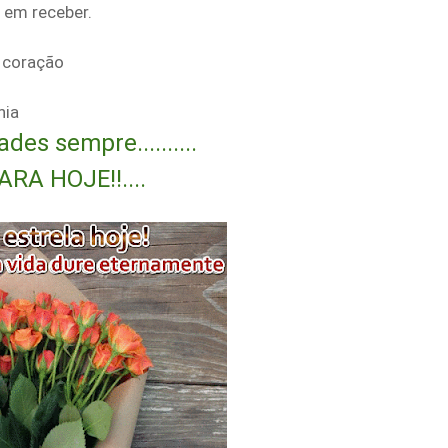
 em receber.
u coração
hia
ades sempre..........
OJE!!....